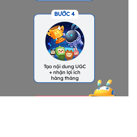
BƯỚC 4
Tạo nội dung UGC
+ nhận lợi ích
hàng tháng
TẢI CHI TIẾT
NỘI DUNG & LỢI ÍCH